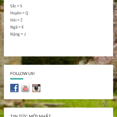
Sắc = S
Huyền = Q
Hỏi = Z
Ngã = X
Nặng = J
FOLLOW US!
TIN TỨC MỚI NHẤT