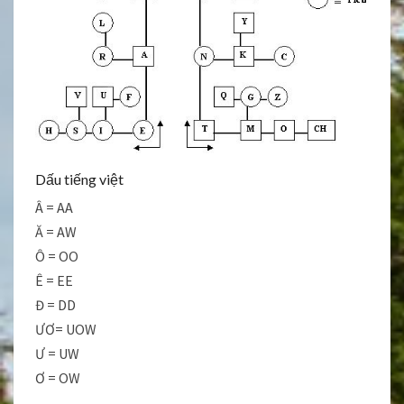
Dấu tiếng việt
Â = AA
Ă = AW
Ô = OO
Ê = EE
Đ = DD
ƯƠ= UOW
Ư = UW
Ơ = OW