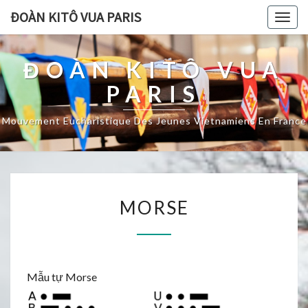
ĐOÀN KITÔ VUA PARIS
Togg
navig
ĐOÀN KITÔ VUA
PARIS
Mouvement Eucharistique Des Jeunes Vietnamiens En France
MORSE
MORSE
Mẫu tự Morse