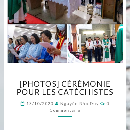
[PHOTOS]
[PHOTOS] CÉRÉMONIE
CÉRÉMONIE
POUR
POUR LES CATÉCHISTES
LES
CATÉCHISTES
Commentai
18/10/2023
Nguyễn Bảo Duy
0
Commentaire