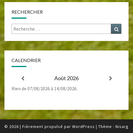
RECHERCHER
Rechercher :
Recher
CALENDRIER
Août 2026
Rien de 07/08/2026 à 14/08/2026.
© 2026
|
Fièrement propulsé par
WordPress
|
Thème :
Nisarg