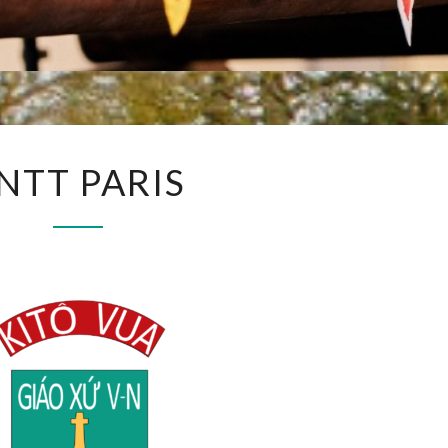
TNTT
NTT PARIS
PARIS