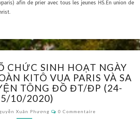
vparis) afin de prier avec tous les jeunes HS.En union de
rist.
THÔNG
TỔ CHỨC SINH HOẠT NGÀY
BÁO
:
OÀN KITÔ VUA PARIS VÀ SA
TỔ
ỆN TÔNG ĐỒ ĐT/ĐP (24-
CHỨC
25/10/2020)
SINH
HOẠT
Commentaires
guyễn Xuân Phương
0 Commentaire
NGÀY
TB
17/10/2020
ĐOÀN