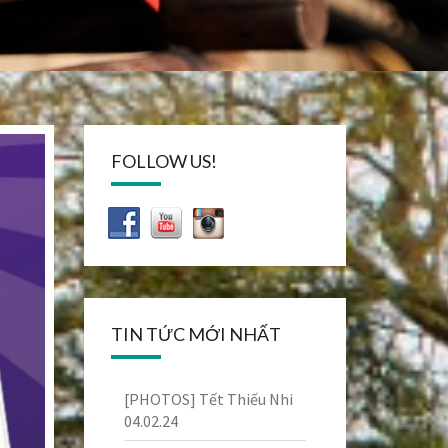
FOLLOW US!
TIN TỨC MỚI NHẤT
[PHOTOS] Tết Thiếu Nhi
04.02.24