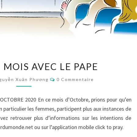
PRIÈRE
 MOIS AVEC LE PAPE
DU
MOIS
Commentaires
guyễn Xuân Phương
0 Commentaire
AVEC
LE
PAPE
CTOBRE 2020 En ce mois d’Octobre, prions pour qu’en
en particulier les femmes, participent plus aux instances de
uvez retrouver plus d’informations sur les intentions de
urdumonde.net ou sur l’application mobile click to pray.