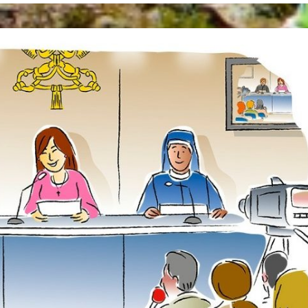
KITÔ
VUA
PARIS
VÀ
SA
MẠC
HUẤN
LUYỆN
TÔNG
ĐỒ
ĐT/
ĐP
(24-
25/10/2020)