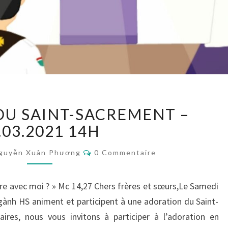
ADORATION
U SAINT-SACREMENT –
DU
SAINT-
.03.2021 14H
SACREMENT
Commentaires
–
guyễn Xuân Phương
0 Commentaire
27.03.2021
14H
ure avec moi ? » Mc 14,27 Chers frères et sœurs,Le Samedi
gành HS animent et participent à une adoration du Saint-
ires, nous vous invitons à participer à l’adoration en