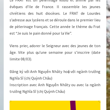
Le FRAT est un pèlerinage voulu et animé par les
évêques d’Ile de France. Il rassemble les jeunes
chrétiens des huit diocèses. Le FRAT de Lourdes
s’adresse aux lycéens et se déroule dans le premier lieu
de pèlerinage français. Cette année le thème du Frat
est “Je suis le pain donné pour la Vie”.
Viens prier, adorer le Seigneur avec des jeunes de ton
âge. Vite plus qu’une semaine pour s’inscrire (date
limite 08/03).
Đăng ký với Anh Nguyễn Nhâty hoặc với ngành trưởng
Nghĩa Sĩ (chị Quỳnh Châu)
Inscription avec Anh Nguyễn Nhâty ou avec la ngành
trưởng Nghĩa Sĩ (chị Quỳnh Châu)