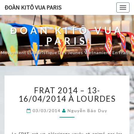
ĐOÀN KITÔ VUA PARIS
Togg
navig
ĐOÀN KITÔ VUA
PARIS
Mouvement Eucharistique Des Jeunes Vietnamiens En France
FRAT
FRAT 2014 – 13-
2014
–
16/04/2014 À LOURDES
13-
16/04/2014
03/03/2014
Nguyễn Bảo Duy
À
LOURDES