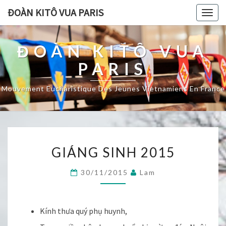
ĐOÀN KITÔ VUA PARIS
Togg
navig
ĐOÀN KITÔ VUA
PARIS
Mouvement Eucharistique Des Jeunes Vietnamiens En France
GIÁNG
GIÁNG SINH 2015
SINH
2015
30/11/2015
Lam
Kính thưa quý phụ huynh,