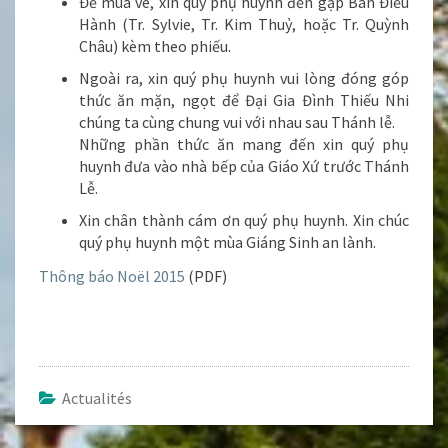
Để mua vé, xin quý phụ huynh đến gặp Ban Điều
Hành (Tr. Sylvie, Tr. Kim Thuỷ, hoặc Tr. Quỳnh
Châu) kèm theo phiếu.
Ngoài ra, xin quý phụ huynh vui lòng đóng góp
thức ăn mặn, ngọt để Đại Gia Đình Thiếu Nhi
chúng ta cùng chung vui với nhau sau Thánh lễ.
Những phần thức ăn mang đến xin quý phụ
huynh đưa vào nhà bếp của Giáo Xứ trước Thánh
Lễ.
Xin chân thành cám ơn quý phụ huynh. Xin chúc
quý phụ huynh một mùa Giáng Sinh an lành.
Thông báo Noël 2015
(PDF)
Actualités