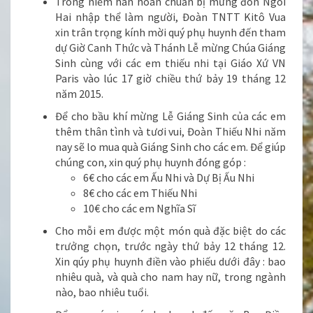
Trong niềm hân hoan chuẩn bị mừng đón Ngôi
Hai nhập thể làm người, Đoàn TNTT Kitô Vua
xin trân trọng kính mời quý phụ huynh đến tham
dự Giờ Canh Thức và Thánh Lễ mừng Chúa Giáng
Sinh cùng với các em thiếu nhi tại Giáo Xứ VN
Paris vào lúc 17 giờ chiều thứ bảy 19 tháng 12
năm 2015.
Để cho bầu khí mừng Lễ Giáng Sinh của các em
thêm thân tình và tươi vui, Đoàn Thiếu Nhi năm
nay sẽ lo mua quà Giáng Sinh cho các em. Để giúp
chúng con, xin quý phụ huynh đóng góp :
6€ cho các em Ấu Nhi và Dự Bị Ấu Nhi
8€ cho các em Thiếu Nhi
10€ cho các em Nghĩa Sĩ
Cho mỗi em được một món quà đặc biệt do các
trưởng chọn, trước ngày thứ bảy 12 tháng 12.
Xin qúy phụ huynh điền vào phiếu dưới đây : bao
nhiêu quà, và quà cho nam hay nữ, trong ngành
nào, bao nhiêu tuổi.