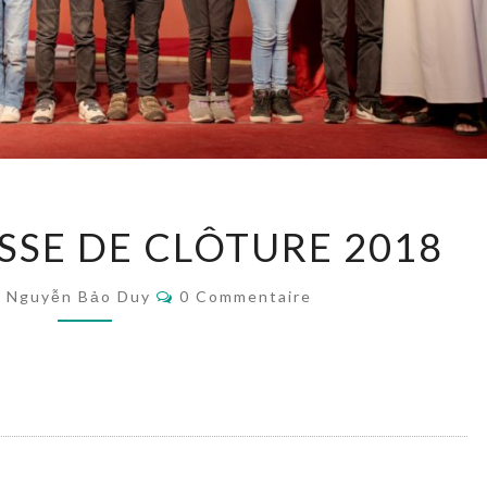
[PHOTOS]
SSE DE CLÔTURE 2018
MESSE
DE
Commentaires
CLÔTURE
Nguyễn Bảo Duy
0 Commentaire
2018