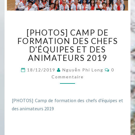
[PHOTOS]
[PHOTOS] CAMP DE
CAMP
DE
FORMATION DES CHEFS
FORMATION
D’ÉQUIPES ET DES
DES
ANIMATEURS 2019
CHEFS
D’ÉQUIPES
Commenta
18/12/2019
Nguyễn Phi Long
0
ET
Commentaire
DES
ANIMATEURS
2019
[PHOTOS] Camp de formation des chefs d’équipes et
des animateurs 2019