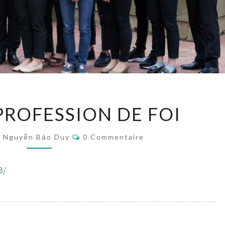
[PHOTOS]
PROFESSION DE FOI
PROFESSION
DE
Commentaires
FOI
Nguyễn Bảo Duy
0 Commentaire
3/