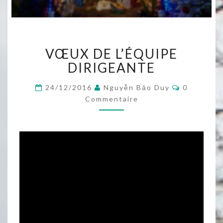
VŒUX
VŒUX DE L’ÉQUIPE
DE
L’ÉQUIPE
DIRIGEANTE
DIRIGEANTE
Commentai
24/12/2016
Nguyễn Bảo Duy
0
Commentaire