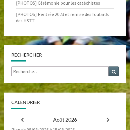
[PHOTOS] Cérémonie pour les catéchistes
[PHOTOS] Rentrée 2023 et remise des foulards
des HSTT
RECHERCHER
Rechercher :
Recher
CALENDRIER
Août 2026
Rien de 08/08/2026 à 15/08/2026.