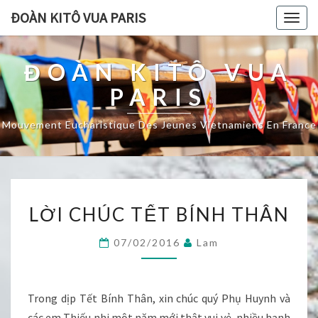
ĐOÀN KITÔ VUA PARIS
Togg
navig
ĐOÀN KITÔ VUA
PARIS
Mouvement Eucharistique Des Jeunes Vietnamiens En France
LỜI
LỜI CHÚC TẾT BÍNH THÂN
CHÚC
TẾT
07/02/2016
Lam
BÍNH
THÂN
Trong dịp Tết Bính Thân, xin chúc quý Phụ Huynh và
các em Thiếu nhi một năm mới thật vui vẻ, nhiều hạnh