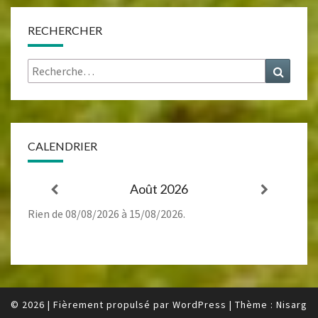
RECHERCHER
Rechercher :
Recher
CALENDRIER
Août 2026
Rien de 08/08/2026 à 15/08/2026.
© 2026
|
Fièrement propulsé par
WordPress
|
Thème :
Nisarg