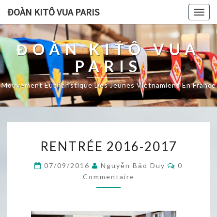
ĐOÀN KITÔ VUA PARIS
Togg
navig
ĐOÀN KITÔ VUA
PARIS
Mouvement Eucharistique Des Jeunes Vietnamiens En France
RENTRÉE
RENTRÉE 2016-2017
2016-
2017
Commentai
07/09/2016
Nguyễn Bảo Duy
0
Commentaire