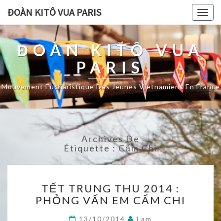
ĐOÀN KITÔ VUA PARIS
Togg
navig
ĐOÀN KITÔ VUA
PARIS
Mouvement Eucharistique Des Jeunes Vietnamiens En France
Archives De
Étiquette :
Cẩm Chi
TẾT
TẾT TRUNG THU 2014 :
TRUNG
PHỎNG VẤN EM CẨM CHI
THU
2014
13/10/2014
Lam