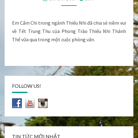
:
PHỎNG
VẤN
EM
Em Cẩm Chi trong ngành Thiếu Nhi đã chia sẻ niềm vui
CẨM
về Tết Trung Thu của Phong Trào Thiếu Nhi Thánh
CHI
Thể vừa qua trong một cuộc phỏng vấn.
FOLLOW US!
TIN TỨC MỚI NHẤT