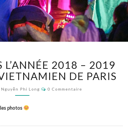
RETOUR
 L’ANNÉE 2018 – 2019
VERS
L’ANNÉE
 VIETNAMIEN DE PARIS
2018
–
Commentaires
Nguyễn Phi Long
0 Commentaire
2019
AVEC
LE
 les photos
MEJ
VIETNAMIEN