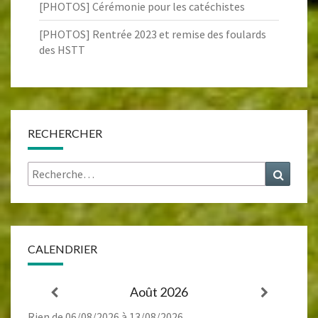
[PHOTOS] Cérémonie pour les catéchistes
[PHOTOS] Rentrée 2023 et remise des foulards
des HSTT
RECHERCHER
Rechercher :
Recher
CALENDRIER
Août 2026
Rien de 06/08/2026 à 13/08/2026.