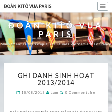
ĐOÀN KITÔ VUA PARIS
Togg
navig
ĐOÀN KITÔ VUA
PARIS
Mouvement Eucharistique Des Jeunes Vietnamiens En France
GHI
GHI DANH SINH HOẠT
DANH
SINH
2013/2014
HOẠT
2013/2014
Commentaires
15/08/2013
Lam
0 Commentaire