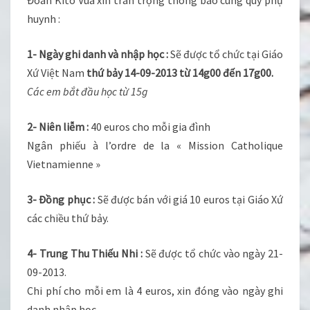
Đoàn Kitô Vua xin trân trọng thông báo cùng quý phụ
huynh :
1- Ngày ghi danh và nhập học :
Sẽ được tổ chức tại Giáo
Xứ Việt Nam
thứ bảy 14-09-2013 từ 14g00 đến 17g00.
Các em bắt đầu học từ 15g
2- Niên liễm :
40 euros cho mỗi gia đình
Ngân phiếu à l’ordre de la « Mission Catholique
Vietnamienne »
3- Đồng phục :
Sẽ được bán với giá 10 euros tại Giáo Xứ
các chiều thứ bảy.
4- Trung Thu Thiếu Nhi :
Sẽ được tổ chức vào ngày 21-
09-2013.
Chi phí cho mỗi em là 4 euros, xin đóng vào ngày ghi
danh nhập học.