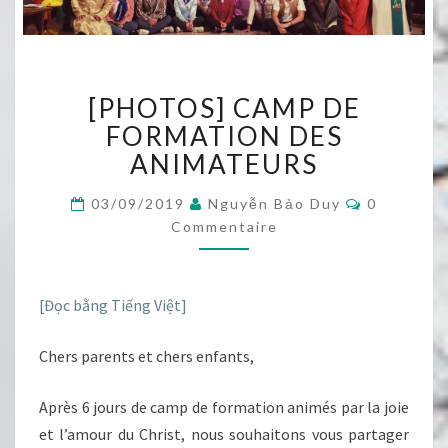
[PHOTOS]
[PHOTOS] CAMP DE
CAMP
DE
FORMATION DES
FORMATION
ANIMATEURS
DES
ANIMATEURS
Commentai
03/09/2019
Nguyễn Bảo Duy
0
Commentaire
[Đọc bằng Tiếng Việt]
Chers parents et chers enfants,
Après 6 jours de camp de formation animés par la joie
et l’amour du Christ, nous souhaitons vous partager