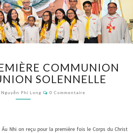
[PHOTOS]
REMIÈRE COMMUNION
PREMIÈRE
COMMUNION
NION SOLENNELLE
ET
COMMUNION
Commentaires
Nguyễn Phi Long
0 Commentaire
SOLENNELLE
 Ấu Nhi on reçu pour la première fois le Corps du Christ