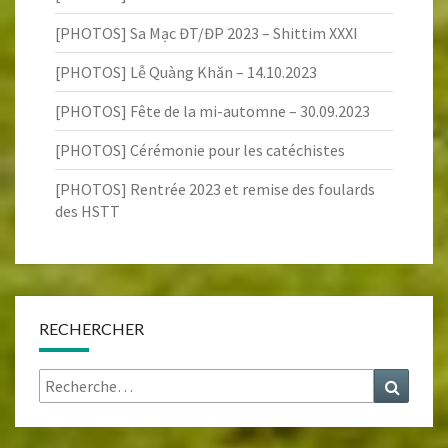
[PHOTOS] Sa Mạc ĐT/ĐP 2023 – Shittim XXXI
[PHOTOS] Lễ Quàng Khăn – 14.10.2023
[PHOTOS] Fête de la mi-automne – 30.09.2023
[PHOTOS] Cérémonie pour les catéchistes
[PHOTOS] Rentrée 2023 et remise des foulards
des HSTT
RECHERCHER
Rechercher :
Recher