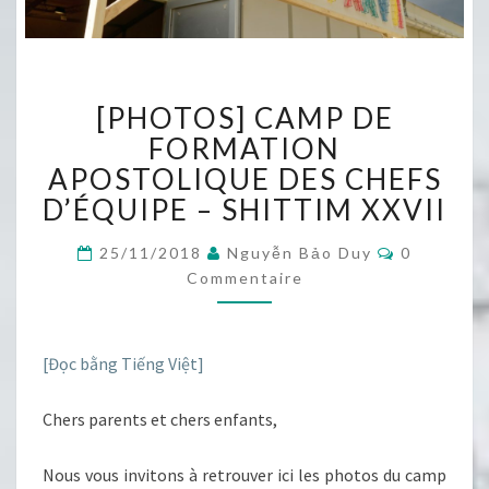
[PHOTOS]
[PHOTOS] CAMP DE
CAMP
DE
FORMATION
FORMATION
APOSTOLIQUE DES CHEFS
APOSTOLIQUE
D’ÉQUIPE – SHITTIM XXVII
DES
CHEFS
Commentai
25/11/2018
Nguyễn Bảo Duy
0
D’ÉQUIPE
Commentaire
–
SHITTIM
XXVII
[Đọc bằng Tiếng Việt]
Chers parents et chers enfants,
Nous vous invitons à retrouver ici les photos du camp