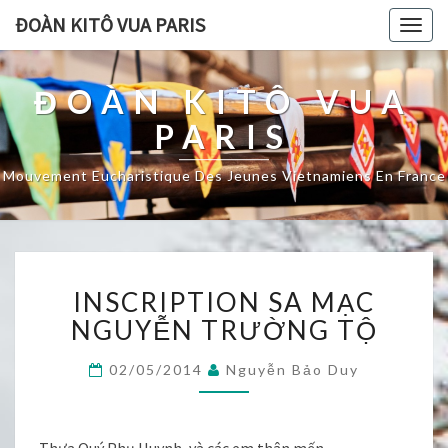
ĐOÀN KITÔ VUA PARIS
Togg
navig
ĐOÀN KITÔ VUA
PARIS
Mouvement Eucharistique Des Jeunes Vietnamiens En France
INSCRIPTION
INSCRIPTION SA MẠC
SA
MẠC
NGUYỄN TRƯỜNG TỘ
NGUYỄN
TRƯỜNG
02/05/2014
Nguyễn Bảo Duy
TỘ