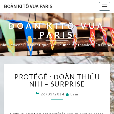
ĐOÀN KITÔ VUA PARIS
Togg
navig
ĐOÀN KITÔ VUA
PARIS
Mouvement Eucharistique Des Jeunes Vietnamiens En France
PROTÉGÉ :
PROTÉGÉ : ĐOÀN THIẾU
ĐOÀN
THIẾU
NHI – SURPRISE
NHI
–
26/03/2014
Lam
SURPRISE