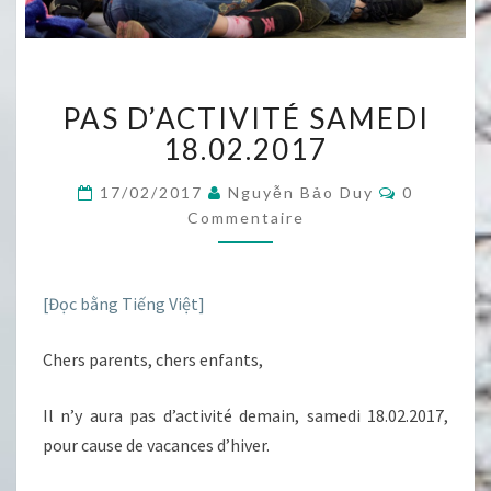
PAS
PAS D’ACTIVITÉ SAMEDI
D’ACTIVITÉ
SAMEDI
18.02.2017
18.02.2017
Commentai
17/02/2017
Nguyễn Bảo Duy
0
Commentaire
[Đọc bằng Tiếng Việt]
Chers parents, chers enfants,
Il n’y aura pas d’activité demain, samedi 18.02.2017,
pour cause de vacances d’hiver.