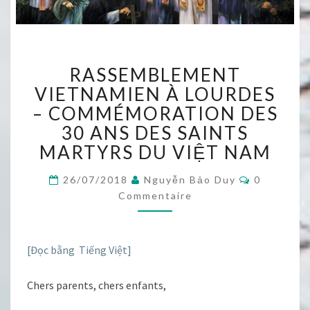
RASSEMBLEMENT
RASSEMBLEMENT
VIETNAMIEN
À
VIETNAMIEN À LOURDES
LOURDES
– COMMÉMORATION DES
–
30 ANS DES SAINTS
COMMÉMORATION
MARTYRS DU VIỆT NAM
DES
30
Commentai
ANS
26/07/2018
Nguyễn Bảo Duy
0
DES
Commentaire
SAINTS
MARTYRS
DU
[Đọc bằng Tiếng Việt]
VIỆT
NAM
Chers parents, chers enfants,