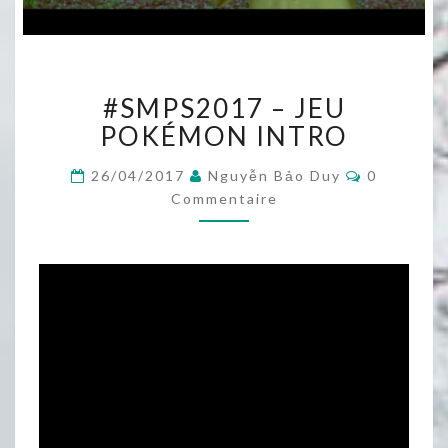
#SMPS2017
#SMPS2017 – JEU
–
JEU
POKÉMON INTRO
POKÉMON
INTRO
Commentai
26/04/2017
Nguyễn Bảo Duy
0
Commentaire