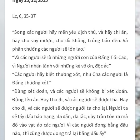
Ngày 13/12/2015
Lc, 6, 35-37
“Song các ngươi hãy mến yêu địch thù, và hãy thi ân,
hãy cho vay mượn, cho dù không trông báo đền. Và
phần thưởng các ngươi sẽ lớn lao.”
“Và các ngươi sẽ là những người con của Ðấng Tối Cao,
vì Người nhân lành với những kẻ vô ơn, độc ác.”
“Các ngươi hãy biết thương xót, như Cha các ngươi là
Ðấng thương xót.”
“Ðừng xét đoán, và các ngươi sẽ không bị xét đoán.
Ðừng lên án. Hãy tha đi, và các ngươi sẽ được tha. Hãy
cho đi, và các ngươi sẽ được người ta cho lại. Người ta
sẽ lấy đấu hảo hạng, đã dằn, đã lắc, đầy tràn tóe ra mà
đổ vào vạt áo các ngươi. Vì các ngươi đong bằng đấu
nào, thì cũng được đong trả lại bằng đấu ấy”.