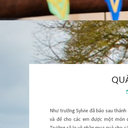
QU
Như trưởng Sylvie đã báo sau thánh 
và để cho các em được một món qu
Trưởng sẽ lo về phần mua quà cho cá