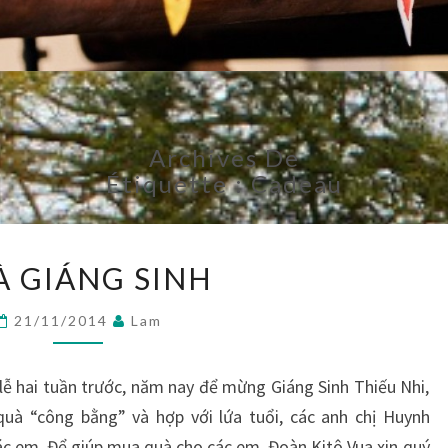
Archives De
Étiquette :
Cadeau
QUÀ
À GIÁNG SINH
GIÁNG
SINH
21/11/2014
Lam
lễ hai tuần trước, năm nay để mừng Giáng Sinh Thiếu Nhi,
à “công bằng” và hợp với lứa tuổi, các anh chị Huynh
c em. Để giúp mua quà cho các em, Đoàn Kitô Vua xin quý