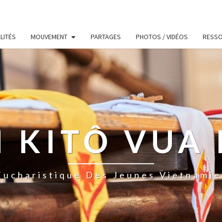
LITÉS
MOUVEMENT
PARTAGES
PHOTOS / VIDÉOS
RESS
 KITÔ VUA 
ucharistique Des Jeunes Vietnamie