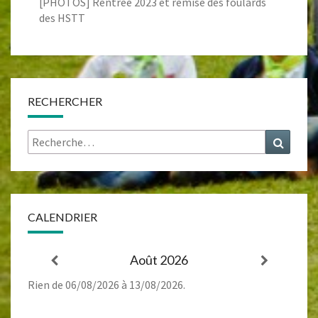
[PHOTOS] Rentrée 2023 et remise des foulards
des HSTT
RECHERCHER
Rechercher :
Recher
CALENDRIER
Août 2026
Rien de 06/08/2026 à 13/08/2026.