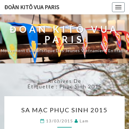
ĐOÀN KITÔ VUA PARIS
Togg
navig
ĐOÀN KITÔ VUA
PARIS
Mouvement Eucharistique Des Jeunes Vietnamiens En France
Archives De
Étiquette :
Phục Sinh 2015
SA
SA MẠC PHỤC SINH 2015
MẠC
PHỤC
13/03/2015
Lam
SINH