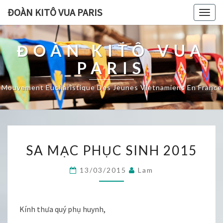
ĐOÀN KITÔ VUA PARIS
Togg
navig
ĐOÀN KITÔ VUA
PARIS
Mouvement Eucharistique Des Jeunes Vietnamiens En France
SA
SA MẠC PHỤC SINH 2015
MẠC
PHỤC
13/03/2015
Lam
SINH
2015
Kính thưa quý phụ huynh,