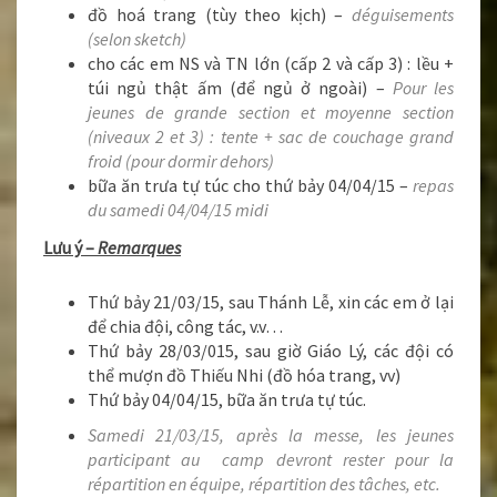
đồ hoá trang (tùy theo kịch) –
déguisements
(selon sketch)
cho các em NS và TN lớn (cấp 2 và cấp 3) : lều +
túi ngủ thật ấm (để ngủ ở ngoài) –
Pour les
jeunes de grande section et moyenne section
(niveaux 2 et 3) : tente + sac de couchage grand
froid (pour dormir dehors)
bữa ăn trưa tự túc cho thứ bảy 04/04/15 –
repas
du samedi 04/04/15 midi
Lưu ý –
Remarques
Thứ bảy 21/03/15, sau Thánh Lễ, xin các em ở lại
để chia đội, công tác, v.v…
Thứ bảy 28/03/015, sau giờ Giáo Lý, các đội có
thể mượn đồ Thiếu Nhi (đồ hóa trang, vv)
Thứ bảy 04/04/15, bữa ăn trưa tự túc.
Samedi 21/03/15, après la messe, les jeunes
participant au camp devront rester pour la
répartition en équipe, répartition des tâches, etc.