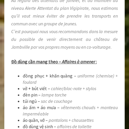
Au regard des attentats de janvier, et du maintien du
niveau Alerte Attentat du plan Vigipirate, nous estimons
qu’il vaut mieux éviter de prendre les transports en
commun avec un groupe de jeunes.
C’est pourquoi nous vous recommandons dans la mesure
du possible de venir directement au château de
Jambville par vos propres moyens ou en co-voiturage.
Đồ dùng cần mang theo –
Affaires à amener
:
đồng phục + khăn quàng –
uniforme (chemise) +
foulard
vở + bút viết –
cahier/bloc-note + stylos
đèn pin –
lampe torche
túi ngủ –
sac de couchage
áo ấm + áo mưa –
vêtements chauds + manteau
imperméable
áo quần, vớ –
pantalons + chaussettes
đồ dùng vệ sinh –
affaires de toilette