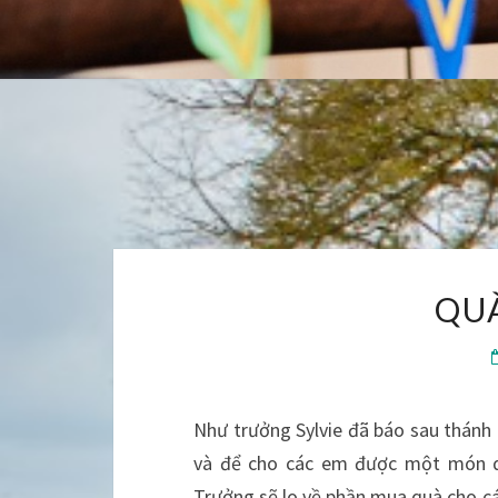
QU
Như trưởng Sylvie đã báo sau thánh 
và để cho các em được một món qu
Trưởng sẽ lo về phần mua quà cho cá