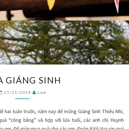
Archives De
Étiquette :
Quà
QUÀ
À GIÁNG SINH
GIÁNG
SINH
21/11/2014
Lam
lễ hai tuần trước, năm nay để mừng Giáng Sinh Thiếu Nhi,
à “công bằng” và hợp với lứa tuổi, các anh chị Huynh
c em. Để giúp mua quà cho các em, Đoàn Kitô Vua xin quý