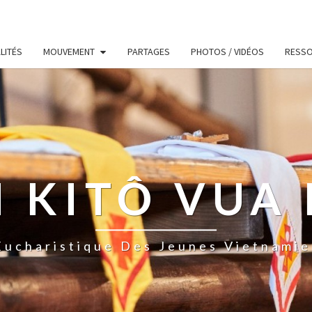
LITÉS
MOUVEMENT
PARTAGES
PHOTOS / VIDÉOS
RESS
 KITÔ VUA 
ucharistique Des Jeunes Vietnamie