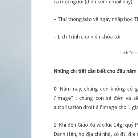
cả mọi người (đính kèm email này) :
– Thư thông báo về ngày nhập học Th
– Lịch Trình cho niên khóa tới
Lịch-Trìn
Những chi tiết cần biết cho đầu năm 
0.
Năm nay, chúng con không có gử
l’image” : chúng con sẽ điền và s
autorisation droit à l’image cho 1 gi
1.
Khi đến Giáo Xứ vào lúc 14g, quý P
Danh (tên, họ địa chỉ nhà, số đt, đị