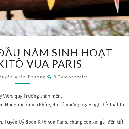
THÔNG
ĐẦU NĂM SINH HOẠT
TIN
ĐẦU
KITÔ VUA PARIS
NĂM
SINH
Commentaires
guyễn Xuân Phương
0 Commentaire
HOẠT
ĐOÀN
KITÔ
ý Viên, quý Trưởng thân mến,
VUA
ếu Nhi được mạnh khỏe, đã có những ngày nghỉ hè thật là
PARIS
, Tuyên Uý đoàn Kitô Vua Paris, chúng con xin gửi đến tất