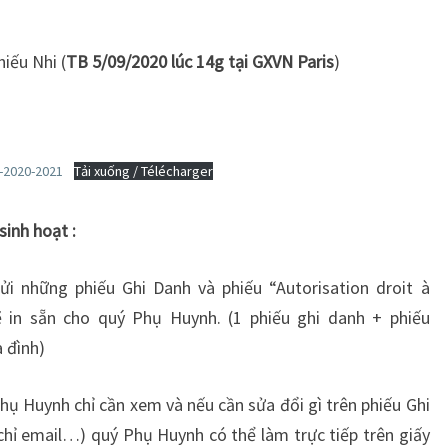
iếu Nhi (
TB 5/09/2020 lúc 14g tại GXVN Paris
)
h-2020-2021
Tải xuống / Télécharger
sinh hoạt :
i những phiếu Ghi Danh và phiếu “Autorisation droit à
ẽ in sẵn cho quý Phụ Huynh. (1 phiếu ghi danh + phiếu
a đình)
hụ Huynh chỉ cần xem và nếu cần sửa đổi gì trên phiếu Ghi
a chỉ email…) quý Phụ Huynh có thể làm trực tiếp trên giấy