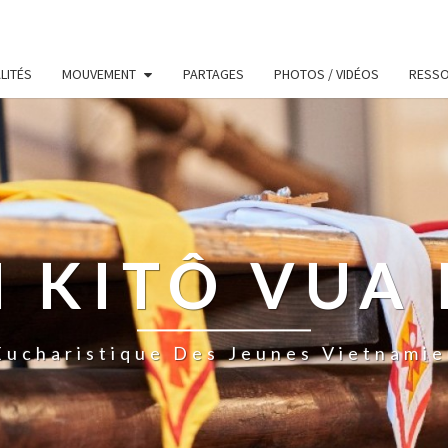
LITÉS
MOUVEMENT
PARTAGES
PHOTOS / VIDÉOS
RESS
 KITÔ VUA 
ucharistique Des Jeunes Vietnamie