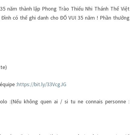
 35 năm thành lập Phong Trào Thiếu Nhi Thánh Thể Việt
a Đình có thể ghi danh cho ĐỐ VUI 35 năm ! Phần thưởng
lte)
 équipe :
https://bit.ly/33VcgJG
solo :(Nếu không quen ai / si tu ne connais personne :