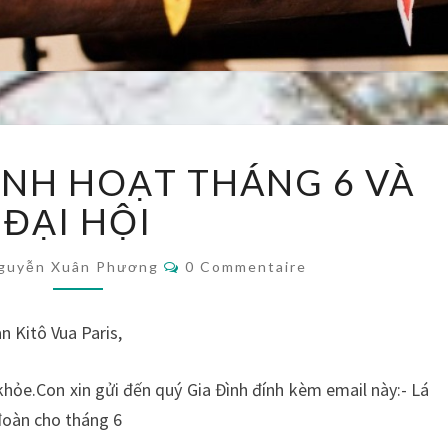
THÔNG
INH HOẠT THÁNG 6 VÀ
TIN
SINH
ĐẠI HỘI
HOẠT
THÁNG
Commentaires
guyễn Xuân Phương
0 Commentaire
6
VÀ
ĐẠI
n Kitô Vua Paris,
HỘI
hỏe.Con xin gửi đến quý Gia Đình đính kèm email này:- Lá
đoàn cho tháng 6