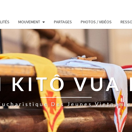
LITÉS
MOUVEMENT
PARTAGES
PHOTOS / VIDÉOS
RESS
 KITÔ VUA 
ucharistique Des Jeunes Vietnamie