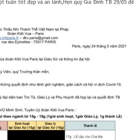
ột tuần tốt đẹp và an lành,Hẹn quý Gia Đình TB 29/05 để