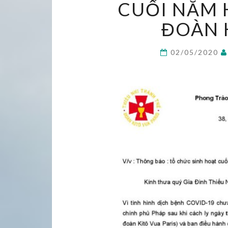
CUỐI NĂM 
ĐOÀN 
02/05/2020