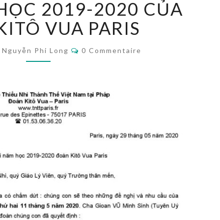
BÁO
HỌC 2019-2020 CỦA
VỀ
KITÔ VUA PARIS
SINH
HOẠT
Commentaires
CUỐI
Nguyễn Phi Long
0 Commentaire
NĂM
HỌC
2019-
2020
CỦA
ĐOÀN
KITÔ
VUA
PARIS