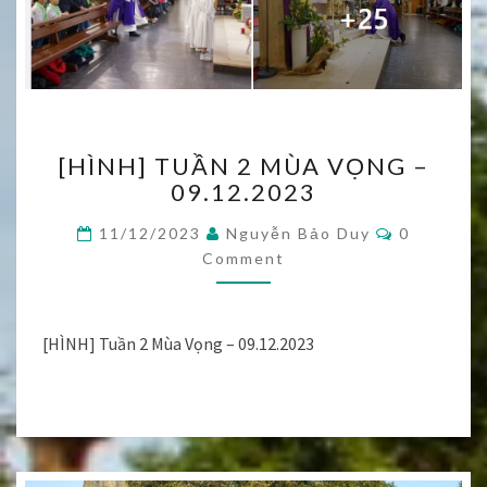
[HÌNH]
[HÌNH] TUẦN 2 MÙA VỌNG –
TUẦN
09.12.2023
2
MÙA
Comments
11/12/2023
Nguyễn Bảo Duy
0
VỌNG
Comment
–
09.12.2023
[HÌNH] Tuần 2 Mùa Vọng – 09.12.2023