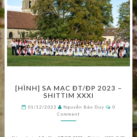
[HÌNH]
[HÌNH] SA MẠC ĐT/ĐP 2023 –
SA
SHITTIM XXXI
MẠC
ĐT/
Comments
01/12/2023
Nguyễn Bảo Duy
0
ĐP
Comment
2023
–
SHITTIM
XXXI