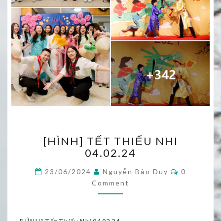
[HÌNH]
[HÌNH] TẾT THIẾU NHI
TẾT
04.02.24
THIẾU
NHI
Comments
23/06/2024
Nguyễn Bảo Duy
0
04.02.24
Comment