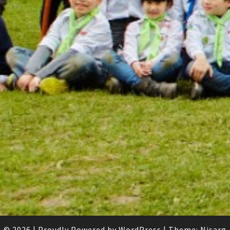
© 2026
|
Proudly Powered by
WordPress
|
Theme:
Nisarg