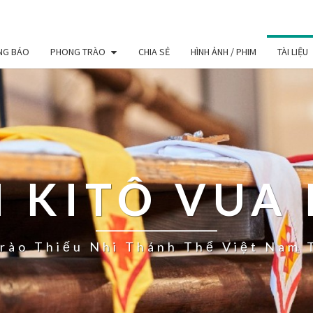
NG BÁO
PHONG TRÀO
CHIA SẺ
HÌNH ẢNH / PHIM
TÀI LIỆU
 KITÔ VUA 
rào Thiếu Nhi Thánh Thể Việt Nam 