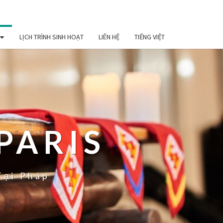
LỊCH TRÌNH SINH HOẠT
LIÊN HỆ
TIẾNG VIỆT
PARIS
Tại Pháp