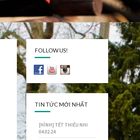
FOLLOW US!
TIN TỨC MỚI NHẤT
[HÌNH] TẾT THIẾU NHI
04.02.24