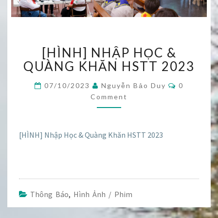
[HÌNH]
[HÌNH] NHẬP HỌC &
NHẬP
HỌC
QUÀNG KHĂN HSTT 2023
&
QUÀNG
Comments
07/10/2023
Nguyễn Bảo Duy
0
KHĂN
Comment
HSTT
2023
[HÌNH] Nhập Học & Quàng Khăn HSTT 2023
Thông Báo
,
Hình Ảnh / Phim