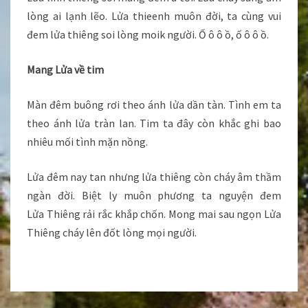
lòng ai lạnh lẽo. Lửa thieenh muôn đời, ta cùng vui
đem lửa thiêng soi lòng moik người. Ố ô ô ồ, ố ô ô ồ.
Mang Lửa về tim
Màn đêm buông rơi theo ánh lửa dần tàn. Tình em ta
theo ánh lửa tràn lan. Tim ta đây còn khắc ghi bao
nhiêu mối tình mặn nồng.
Lửa đêm nay tan nhưng lửa thiêng còn cháy âm thầm
ngàn đời. Biệt ly muôn phương ta nguyện đem
Lửa Thiêng rải rắc khắp chốn. Mong mai sau ngọn Lửa
Thiêng cháy lên đốt lòng mọi người.