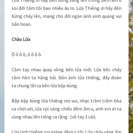
Lủa Thiêng ơi hãy đền bừng sáng lên trong đêm âm u
soi đời tăm tối bao nhiêu âu lo. Lửa Thiêng ơi hãy đến
bừng cháy lên, mang cho đời ngàn ánh vinh quang vui
hân hoan.
Chào Lửa
Ố ô ô ồ, ố ô ô ồ.
Cầm tay nhau quay vòng bên lửa mới. Lửa bốc cháy
tâm hồn ta hăng hái. Đón ánh lửa thiêng, đây đoàn
ta chung lời ca bên lửa bập bùng.
Bập bập bùng lửa thiêng reo vui, nhạc trầm trầm hòa
ca chơi vơi, lửa rực sáng chiếu đêm âm u, anh em ơi ta
cùng nhau lên tiếng ca rằng : (vỗ tay 3 cái).
Lửa linh thiêng soi màng đêm u tối. Lửa cháy sáng ấm