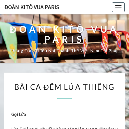
ĐOÀN KITÔ VUA PARIS
Togg
navig
ĐOÀN KITÔ VUA
PARIS
Phong Trào Thiếu Nhi Thánh Thể Việt Nam Tại Pháp
BÀI
BÀI CA ĐÊM LỬA THIÊNG
CA
ĐÊM
LỬA
THIÊNG
Gọi Lửa