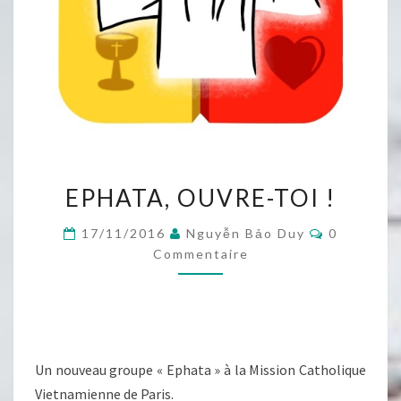
EPHATA,
EPHATA, OUVRE-TOI !
OUVRE-
TOI
Commentai
17/11/2016
Nguyễn Bảo Duy
0
!
Commentaire
Un nouveau groupe « Ephata » à la Mission Catholique
Vietnamienne de Paris.