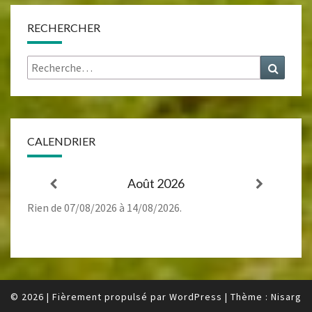
RECHERCHER
Rechercher :
Recher
CALENDRIER
Août 2026
Rien de 07/08/2026 à 14/08/2026.
© 2026
|
Fièrement propulsé par
WordPress
|
Thème :
Nisarg