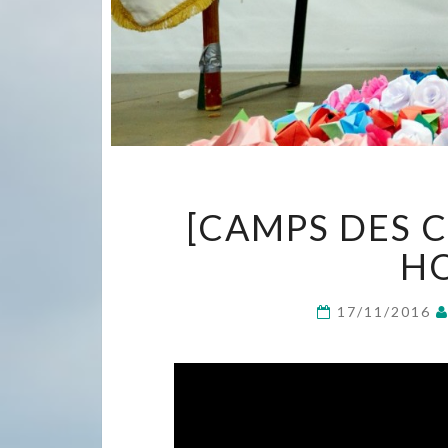
[CAMPS DES 
H
17/11/2016