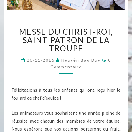
MESSE
MESSE DU CHRIST-ROI,
DU
CHRIST-
SAINT PATRON DE LA
ROI,
TROUPE
SAINT
PATRON
Commentai
20/11/2016
Nguyễn Bảo Duy
0
DE
Commentaire
LA
TROUPE
Félicitations à tous les enfants qui ont reçu hier le
foulard de chef d’équipe !
Les animateurs vous souhaitent une année pleine de
réussite avec chacun des membres de votre équipe.
Nous espérons que vos actions porteront du fruit,