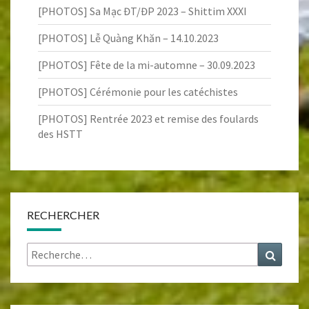
[PHOTOS] Sa Mạc ĐT/ĐP 2023 – Shittim XXXI
[PHOTOS] Lễ Quàng Khăn – 14.10.2023
[PHOTOS] Fête de la mi-automne – 30.09.2023
[PHOTOS] Cérémonie pour les catéchistes
[PHOTOS] Rentrée 2023 et remise des foulards
des HSTT
RECHERCHER
Rechercher :
Recher