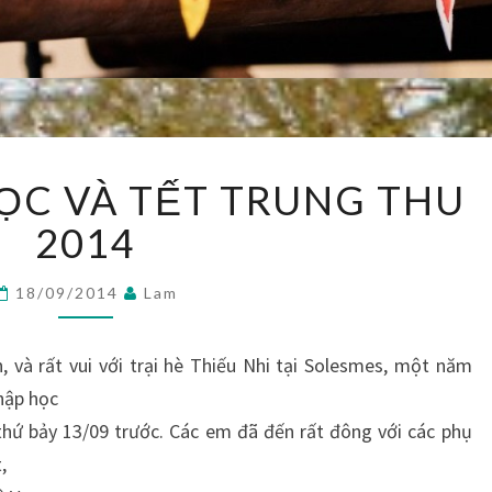
NGÀY
ỌC VÀ TẾT TRUNG THU
NHẬP
HỌC
2014
VÀ
TẾT
18/09/2014
Lam
TRUNG
THU
2014
 và rất vui với trại hè Thiếu Nhi tại Solesmes, một năm
hập học
hứ bảy 13/09 trước. Các em đã đến rất đông với các phụ
,