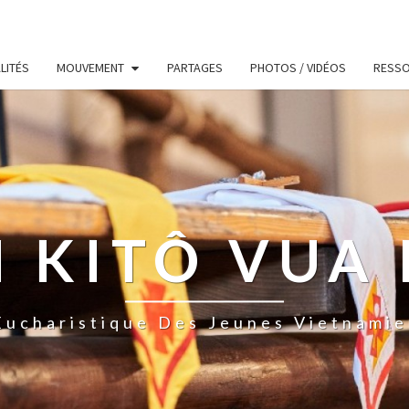
LITÉS
MOUVEMENT
PARTAGES
PHOTOS / VIDÉOS
RESS
 KITÔ VUA 
ucharistique Des Jeunes Vietnamie