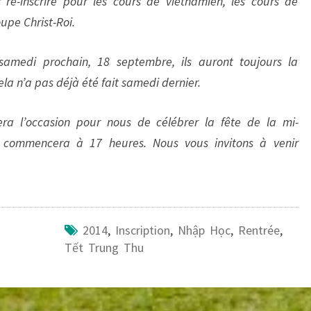
 ré-inscrire pour les cours de vietnamien, les cours de
oupe Christ-Roi.
amedi prochain, 18 septembre, ils auront toujours la
 cela n’a pas déjà été fait samedi dernier.
ra l’occasion pour nous de célébrer la fête de la mi-
 commencera à 17 heures. Nous vous invitons à venir
2014
,
Inscription
,
Nhập Học
,
Rentrée
,
Tết Trung Thu