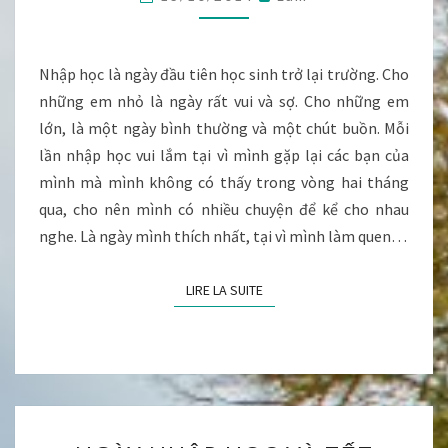
SẺ
CỦA
MỘT
LỚP
Nhập học là ngày đầu tiên học sinh trở lại trường. Cho
EM
những em nhỏ là ngày rất vui và sợ. Cho những em
NGHĨA
lớn, là một ngày bình thường và một chút buồn. Mỗi
SĨ
lần nhập học vui lắm tại vì mình gặp lại các bạn của
mình mà mình không có thấy trong vòng hai tháng
qua, cho nên mình có nhiều chuyện để kể cho nhau
nghe. Là ngày mình thích nhất, tại vì mình làm quen…
LIRE LA SUITE
LIRE LA SUITE
NGÀY