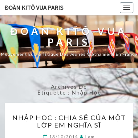
ĐOÀN KITÔ VUA PARIS
Togg
navig
ĐOÀN KITÔ VUA
PARIS
Mouvement Eucharistique Des Jeunes Vietnamiens En France
Archives De
Étiquette :
Nhập Học
NHẬP
NHẬP HỌC : CHIA SẺ CỦA MỘT
HỌC
LỚP EM NGHĨA SĨ
:
CHIA
13/10/2014
Lam