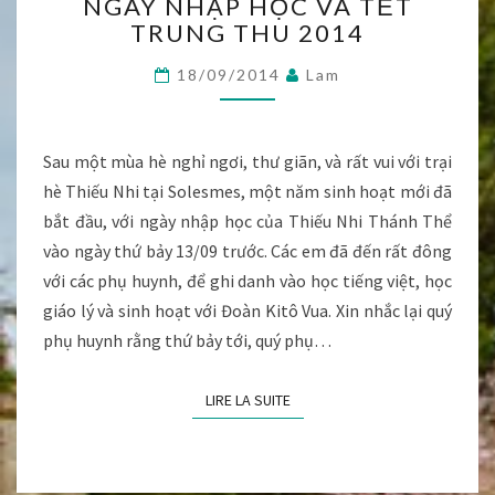
NGÀY NHẬP HỌC VÀ TẾT
NHẬP
TRUNG THU 2014
HỌC
VÀ
18/09/2014
Lam
TẾT
TRUNG
THU
2014
Sau một mùa hè nghỉ ngơi, thư giãn, và rất vui với trại
hè Thiếu Nhi tại Solesmes, một năm sinh hoạt mới đã
bắt đầu, với ngày nhập học của Thiếu Nhi Thánh Thể
vào ngày thứ bảy 13/09 trước. Các em đã đến rất đông
với các phụ huynh, để ghi danh vào học tiếng việt, học
giáo lý và sinh hoạt với Đoàn Kitô Vua. Xin nhắc lại quý
phụ huynh rằng thứ bảy tới, quý phụ…
LIRE LA SUITE
LIRE LA SUITE