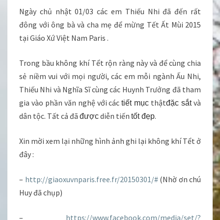
Ngày chủ nhật 01/03 các em Thiếu Nhi đã đến rất
đông với ông bà và cha mẹ để mừng Tết Ất Mùi 2015
tại Giáo Xứ Việt Nam Paris .
Trong bầu không khí Tểt rộn ràng này và để cùng chia
sẻ niềm vui với mọi người, các em mỗi ngành Ấu Nhi,
Thiếu Nhi và Nghĩa Sĩ cùng các Huynh Trưởng đã tham
gia vào phần văn nghệ với các
thật
và
tiết mục
đặc sắt
dân tộc. Tất cả đã
diễn tiến
.
được
tốt đẹp
Xin mời xem lại những hình ảnh ghi lại không khí Tểt ở
đây :
–
http://giaoxuvnparis.free.fr/20150301/#
(Nhờ ơn chú
Huy đã chụp)
–
https://www.facebook.com/media/set/?