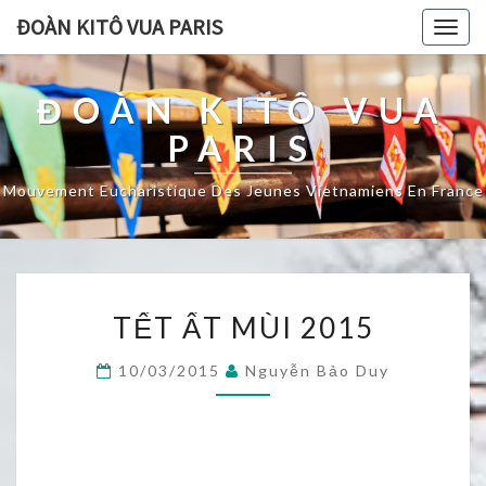
ĐOÀN KITÔ VUA PARIS
Togg
navig
ĐOÀN KITÔ VUA
PARIS
Mouvement Eucharistique Des Jeunes Vietnamiens En France
TẾT
TẾT ẤT MÙI 2015
ẤT
MÙI
10/03/2015
Nguyễn Bảo Duy
2015