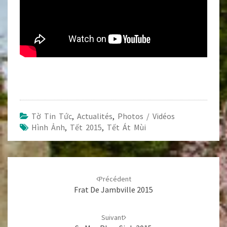
Tờ Tin Tức
,
Actualités
,
Photos / Vidéos
Hình Ảnh
,
Tết 2015
,
Tết Át Mùi
Navigation
d'article
Précédent
Frat De Jambville 2015
Suivant