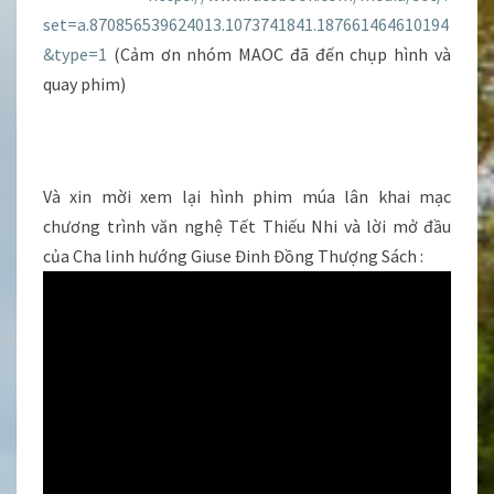
set=a.870856539624013.1073741841.187661464610194
&type=1
(Cảm ơn nhóm MAOC đã đến chụp hình và
quay phim)
Và xin mời xem lại hình phim múa lân khai mạc
chương trình văn nghệ Tết Thiếu Nhi và lời mở đầu
của Cha linh hướng Giuse Đinh Đồng Thượng Sách :