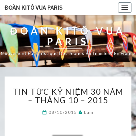
ĐOÀN KITÔ VUA PARIS
Togg
navig
ĐOÀN KITÔ VUA
PARIS
Mouvement Eucharistique Des Jeunes Vietnamiens En France
TIN
TIN TỨC KỶ NIỆM 30 NĂM
TỨC
KỶ
– THÁNG 10 – 2015
NIỆM
30
08/10/2015
Lam
NĂM
–
THÁNG