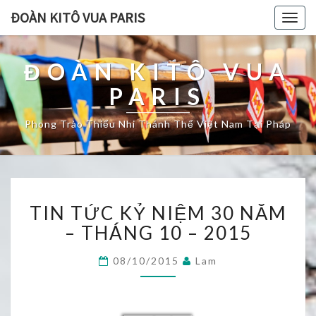
ĐOÀN KITÔ VUA PARIS
Togg
navig
ĐOÀN KITÔ VUA
PARIS
Phong Trào Thiếu Nhi Thánh Thể Việt Nam Tại Pháp
TIN
TIN TỨC KỶ NIỆM 30 NĂM
TỨC
KỶ
– THÁNG 10 – 2015
NIỆM
30
08/10/2015
Lam
NĂM
–
THÁNG