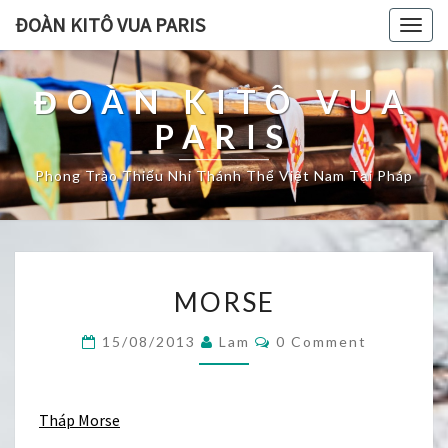
ĐOÀN KITÔ VUA PARIS
Togg
navig
ĐOÀN KITÔ VUA
PARIS
Phong Trào Thiếu Nhi Thánh Thể Việt Nam Tại Pháp
MORSE
MORSE
Comments
15/08/2013
Lam
0 Comment
Tháp Morse